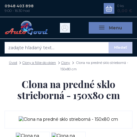
0948 403 898
0
ks
0,00 €
9:00 - 16:30 hod
Menu
Hľadať
Úvod
Clony a fólie do okien
Clony
Clona na predné sklo strieborná -
150x80 cm
Clona na predné sklo
strieborná - 150x80 cm