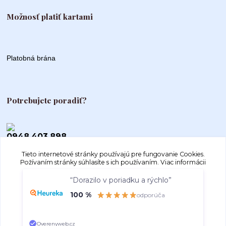
Možnosť platiť kartami
Platobná brána
Potrebujete poradiť?
0948 403 898
Tieto internetové stránky používajú pre fungovanie Cookies.
info@autogood.sk
Požívaním stránky súhlasíte s ich používaním.
Viac informácii
“Dorazilo v poriadku a rýchlo”
Súhlasím
Nastavenia
100 %
odporúča
Súhlas môžete odmietnuť
tu
.
Overenyweb.cz
Vytvorené na
Eshop-rychlo.sk