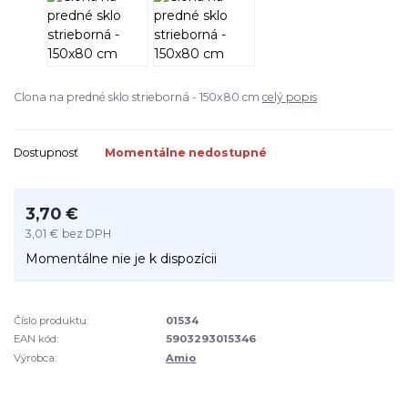
Clona na predné sklo strieborná - 150x80 cm
celý popis
Dostupnosť
Momentálne nedostupné
3,70 €
3,01 €
bez DPH
Momentálne nie je k dispozícii
Číslo produktu:
01534
EAN kód:
5903293015346
Výrobca:
Amio