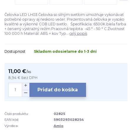
Čelovka LED LH03 Čelovka so silným svetlom umožňuje vykonávať
potrebné opravy aj neskoro večer. Prezentovaná čelovka je vysoko
kvalitné a výkonné COB LED svetlo. Špecifikácia: 6500K biela farba
+ červený výstražný režim Pracovná teplota: -45 ° - 50 ° C Životnosť:
100 000 h Materiál: ABS + kov Typ...
celý popis
Dostupnosť
Skladom odosielame do 1-3 dní
11,00 €
/
ks
8,94 €
bez DPH
Pridať do košíka
Číslo produktu:
02825
EAN kód:
5903293028254
Výrobca:
Amio