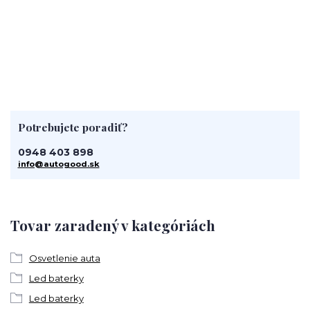
Potrebujete poradiť?
0948 403 898
info@autogood.sk
Tovar zaradený v kategóriách
Osvetlenie auta
Led baterky
Led baterky