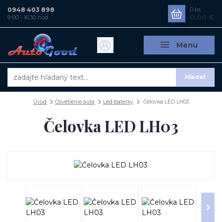
0948 403 898
0
ks
0,00 €
9:00 - 16:30 hod
Menu
Hľadať
Úvod
Osvetlenie auta
Led baterky
Čelovka LED LH03
Čelovka LED LH03