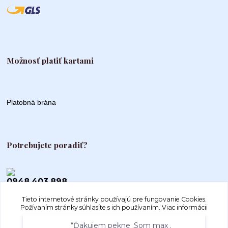
Možnosť platiť kartami
Platobná brána
Potrebujete poradiť?
0948 403 898
Tieto internetové stránky používajú pre fungovanie Cookies.
info@autogood.sk
Požívaním stránky súhlasíte s ich používaním.
Viac informácii
“Ďakujem pekne .Som max .