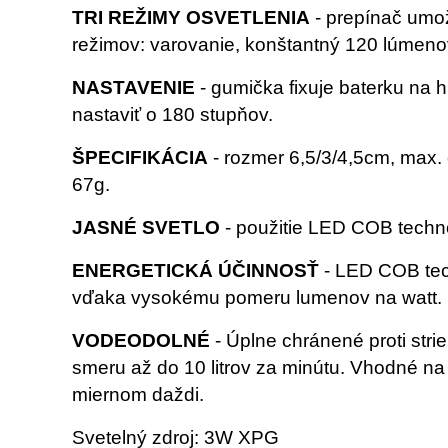
TRI REŽIMY OSVETLENIA
- prepínač umož
režimov: varovanie, konštantný 120 lúmeno
NASTAVENIE
- gumička fixuje baterku na 
nastaviť o 180 stupňov.
ŠPECIFIKÁCIA
- rozmer 6,5/3/4,5cm, max.
67g.
JASNÉ SVETLO
- použitie LED COB technol
ENERGETICKÁ ÚČINNOSŤ
- LED COB tech
vďaka vysokému pomeru lumenov na watt.
VODEODOLNÉ
- Úplne chránené proti stri
smeru až do 10 litrov za minútu. Vhodné na 
miernom daždi.
Svetelný zdroj: 3W XPG