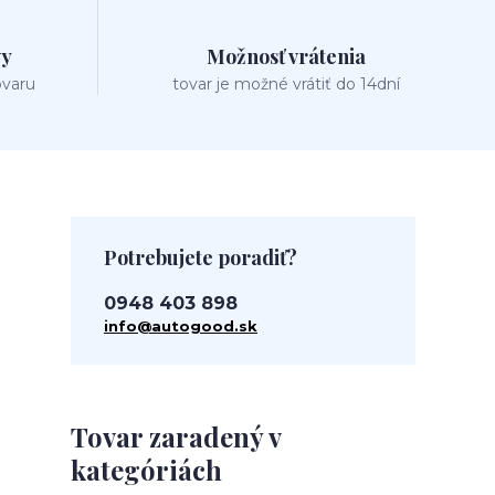
vy
Možnosť vrátenia
ovaru
tovar je možné vrátiť do 14dní
Potrebujete poradiť?
0948 403 898
info@autogood.sk
Tovar zaradený v
kategóriách