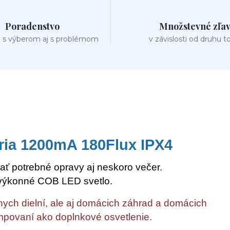
Poradenstvo
Množstevné zľa
 s výberom aj s problémom
v závislosti od druhu t
ria 1200mA 180Flux IPX4
ť potrebné opravy aj neskoro večer.
 výkonné COB LED svetlo.
lnych dielní, ale aj domácich záhrad a domácich
empovaní ako doplnkové osvetlenie.