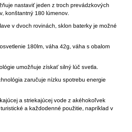
ňuje nastaviť jeden z troch prevádzkových
v, konštantný 180 lúmenov.
hlave v dvoch rovinách, sklon baterky je možné
 osvetlenie 180lm, váha 42g, váha s obalom
ógie umožňuje získať silný lúč svetla.
nológia zaručuje nízku spotrebu energie
ekajúcej a striekajúcej vode z akéhokoľvek
turistické a každodenné použitie, napríklad v