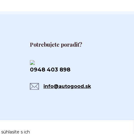
Potrebujete poradiť?
0948 403 898
info@autogood.sk
súhlasíte s ich