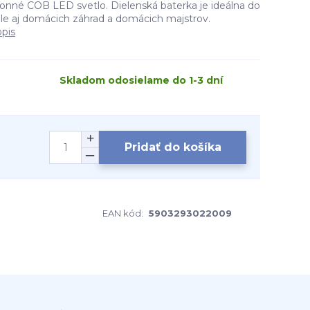
konné COB LED svetlo. Dielenská baterka je ideálna do
 ale aj domácich záhrad a domácich majstrov.
opis
Skladom odosielame do 1-3 dní
Pridať do košíka
EAN kód:
5903293022009