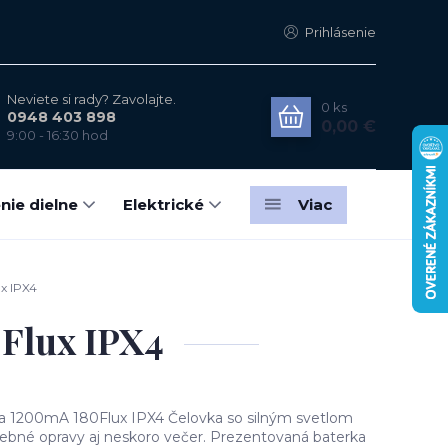
Prihlásenie
Neviete si rady? Zavolajte.
0
ks
0948 403 898
0,00 €
9:00 - 16:30 hod
nie dielne
Elektrické
Viac
x IPX4
Flux IPX4
a 1200mA 180Flux IPX4 Čelovka so silným svetlom
ebné opravy aj neskoro večer. Prezentovaná baterka