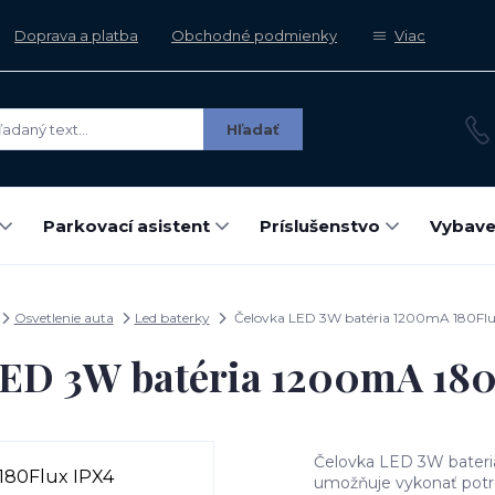
Doprava a platba
Obchodné podmienky
Viac
Hľadať
Parkovací asistent
Príslušenstvo
Vybave
Osvetlenie auta
Led baterky
Čelovka LED 3W batéria 1200mA 180Flu
LED 3W batéria 1200mA 180
Čelovka LED 3W bateri
umožňuje vykonať potr