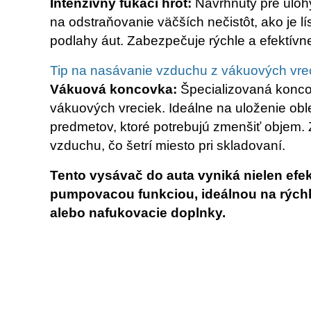
Intenzívny fúkací hrot:
Navrhnutý pre úlohy
na odstraňovanie väčších nečistôt, ako je lí
podlahy áut. Zabezpečuje rýchle a efektívne 
Tip na nasávanie vzduchu z vákuových vre
Vákuová koncovka:
Špecializovaná konco
vákuových vreciek. Ideálne na uloženie oble
predmetov, ktoré potrebujú zmenšiť objem.
vzduchu, čo šetrí miesto pri skladovaní.
Tento vysávač do auta vyniká nielen efek
pumpovacou funkciou, ideálnou na rýchle
alebo nafukovacie doplnky.