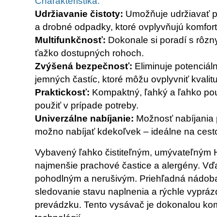
Charakteristika:
Udržiavanie čistoty:
Umožňuje udržiavať por
a drobné odpadky, ktoré ovplyvňujú komfort j
Multifunkčnosť:
Dokonale si poradí s rôzny
ťažko dostupných rohoch.
Zvýšená bezpečnosť:
Eliminuje potenciál
jemných častíc, ktoré môžu ovplyvniť kvalitu
Praktickosť:
Kompaktný, ľahký a ľahko pou
použiť v prípade potreby.
Univerzálne nabíjanie:
Možnosť nabíjania
možno nabíjať kdekoľvek – ideálne na cesto
Vybavený ľahko čistiteľným, umývateľným HE
najmenšie prachové častice a alergény. Vďa
pohodlným a nerušivým. Priehľadná nádob
sledovanie stavu naplnenia a rýchle vyprá
prevádzku. Tento vysávač je dokonalou ko