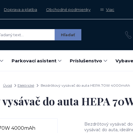
Doprava a platba
Obchodné podmienky
Viac
Hľadať
Parkovací asistent
Príslušenstvo
Vybave
Úvod
Elektrické
Bezdrôtový vysávač do auta HEPA 70W 4000mAh
ý vysávač do auta HEPA 7
Bezdrôtový vysávač d
vysávač do auta, ideálne