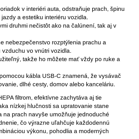
iadok v interiéri auta, odstraňuje prach, špinu
azdy a estetiku interiéru vozidla.
mi druhmi nečistôt ako na čalúnení, tak aj v
ne nebezpečenstvo rozptýlenia prachu a
 vzduchu vo vnútri vozidla.
žiteľný, takže ho môžete mať vždy po ruke a
 pomocou kábla USB-C znamená, že vysávač
vanie, dlhé cesty, domov alebo kanceláriu.
PA filtrom, efektívne zachytáva aj tie
ka nízkej hlučnosti sa upratovanie stane
a na prach navyše umožňuje jednoduché
zdnenie, čo výrazne uľahčuje každodennú
mbináciou výkonu, pohodlia a moderných