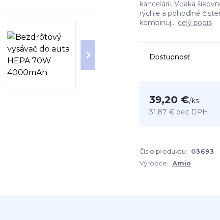
kancelárii. Vďaka šiko
rýchle a pohodlné čist
kombinuj...
celý popis
Dostupnosť
39,20 €
/
ks
31,87 €
bez DPH
Číslo produktu:
03693
Výrobce:
Amio