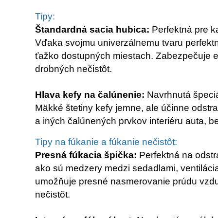
Tipy:
Štandardná sacia hubica:
Perfektná pre k
Vďaka svojmu univerzálnemu tvaru perfekt
ťažko dostupných miestach. Zabezpečuje ef
drobných nečistôt.
Hlava kefy na čalúnenie:
Navrhnutá špeciá
Mäkké štetiny kefy jemne, ale účinne odstra
a iných čalúnených prvkov interiéru auta, b
Tipy na fúkanie a fúkanie nečistôt:
Presná fúkacia špička:
Perfektná na odstr
ako sú medzery medzi sedadlami, ventilácia
umožňuje presné nasmerovanie prúdu vzdu
nečistôt.