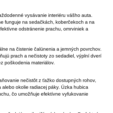
aždodenné vysávanie interiéru vášho auta.
ne funguje na sedačkách, koberčekoch a na
ektívne odstránenie prachu, omrviniek a
lne na čistenie čalúnenia a jemných povrchov.
ňujú prach a nečistoty zo sedadiel, výplní dverí
ez poškodenia materiálov.
aňovanie nečistôt z ťažko dostupných rohov,
 alebo okolie radiacej páky. Úzka hubica
chu, čo umožňuje efektívne vyfukovanie