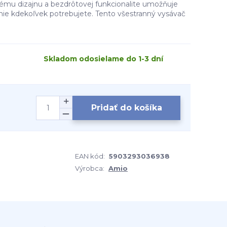
vnému dizajnu a bezdrôtovej funkcionalite umožňuje
enie kdekoľvek potrebujete. Tento všestranný vysávač
Skladom odosielame do 1-3 dní
Pridať do košíka
EAN kód:
5903293036938
Výrobca:
Amio