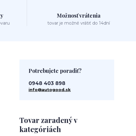
vy
Možnosť vrátenia
ovaru
tovar je možné vrátiť do 14dní
Potrebujete poradiť?
0948 403 898
info@autogood.sk
Tovar zaradený v
kategóriách