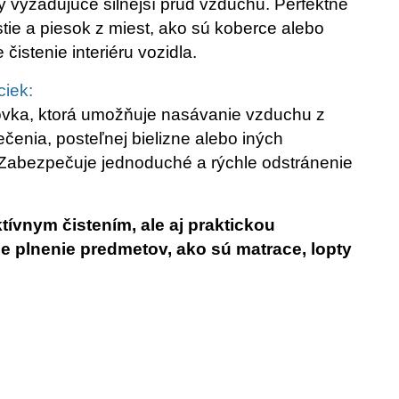
 vyžadujúce silnejší prúd vzduchu. Perfektné
stie a piesok z miest, ako sú koberce alebo
čistenie interiéru vozidla.
ciek:
vka, ktorá umožňuje nasávanie vzduchu z
čenia, posteľnej bielizne alebo iných
 Zabezpečuje jednoduché a rýchle odstránenie
tívnym čistením, ale aj praktickou
 plnenie predmetov, ako sú matrace, lopty