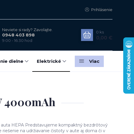
Prihlásenie
Neviete si rady? Zavolajte.
0
ks
0948 403 898
0,00 €
9:00 - 16:30 hod
nie dielne
Elektrické
Viac
0W 4000mAh
o auta HEPA Predstavujeme kompaktný bezdrôtový
 riešenie na udržiavanie čistoty v aute aj doma či v