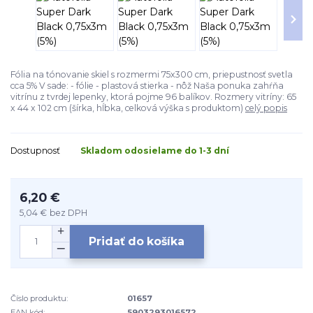
Fólia na tónovanie skiel s rozmermi 75x300 cm, priepustnosť svetla
cca 5% V sade: - fólie - plastová stierka - nôž Naša ponuka zahŕňa
vitrínu z tvrdej lepenky, ktorá pojme 96 balíkov. Rozmery vitríny: 65
x 44 x 102 cm (šírka, hĺbka, celková výška s produktom)
celý popis
Dostupnosť
Skladom odosielame do 1-3 dní
6,20 €
5,04 €
bez DPH
Pridať do košíka
Číslo produktu:
01657
EAN kód:
5903293016572