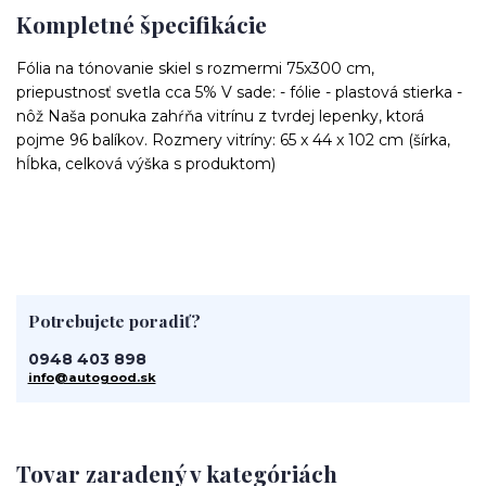
Kompletné špecifikácie
Fólia na tónovanie skiel s rozmermi 75x300 cm,
priepustnosť svetla cca 5% V sade: - fólie - plastová stierka -
nôž Naša ponuka zahŕňa vitrínu z tvrdej lepenky, ktorá
pojme 96 balíkov. Rozmery vitríny: 65 x 44 x 102 cm (šírka,
hĺbka, celková výška s produktom)
Potrebujete poradiť?
0948 403 898
info@autogood.sk
Tovar zaradený v kategóriách