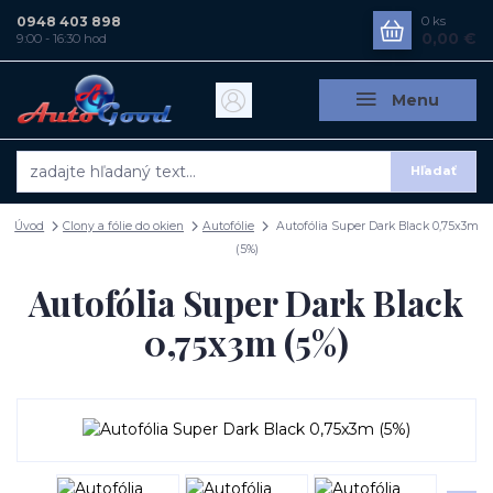
0948 403 898
0
ks
0,00 €
9:00 - 16:30 hod
Menu
Hľadať
Úvod
Clony a fólie do okien
Autofólie
Autofólia Super Dark Black 0,75x3m
(5%)
Autofólia Super Dark Black
0,75x3m (5%)