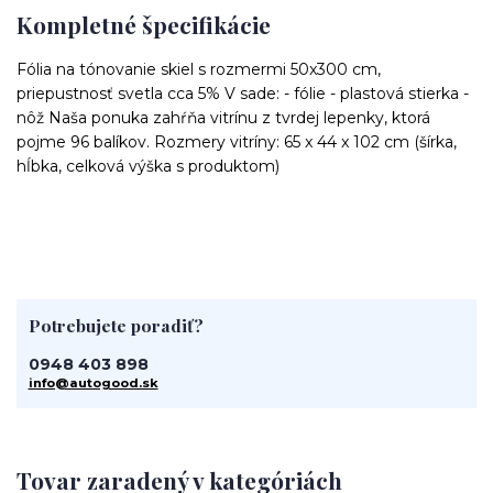
Kompletné špecifikácie
Fólia na tónovanie skiel s rozmermi 50x300 cm,
priepustnosť svetla cca 5% V sade: - fólie - plastová stierka -
nôž Naša ponuka zahŕňa vitrínu z tvrdej lepenky, ktorá
pojme 96 balíkov. Rozmery vitríny: 65 x 44 x 102 cm (šírka,
hĺbka, celková výška s produktom)
Potrebujete poradiť?
0948 403 898
info@autogood.sk
Tovar zaradený v kategóriách