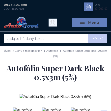
0948 403 898
0
ks
0,00 €
9:00 - 16:30 hod
Menu
Hľadať
Úvod
Clony a fólie do okien
Autofólie
Autofólia Super Dark Black 0,5x3m
(5%)
Autofólia Super Dark Black
0,5x3m (5%)