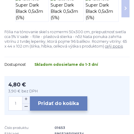
Fólia na tónovanie skiel s rozmermi 50x300 cm, priepustnosť svetla
cca 5% V sade: - fólie - plastová stierka - nôž Naša ponuka zahŕňa
vitrínu z tvrdej lepenky, ktorá pojme 96 balíkov. Rozmery vitríny: 65
x 44 x 102 cm (šírka, hĺbka, celková výška s produktom)
celý popis
Dostupnosť
Skladom odosielame do 1-3 dní
4,80 €
3,90 €
bez DPH
Pridať do košíka
Číslo produktu:
01653
EAN kód:
5903293016534