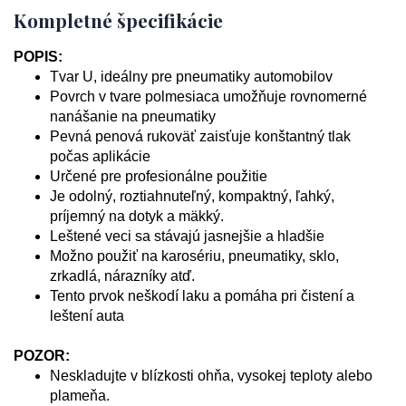
Kompletné špecifikácie
POPIS:
Tvar U, ideálny pre pneumatiky automobilov
Povrch v tvare polmesiaca umožňuje rovnomerné
nanášanie na pneumatiky
Pevná penová rukoväť zaisťuje konštantný tlak
počas aplikácie
Určené pre profesionálne použitie
Je odolný, roztiahnuteľný, kompaktný, ľahký,
príjemný na dotyk a mäkký.
Leštené veci sa stávajú jasnejšie a hladšie
Možno použiť na karosériu, pneumatiky, sklo,
zrkadlá, nárazníky atď.
Tento prvok neškodí laku a pomáha pri čistení a
leštení auta
POZOR:
Neskladujte v blízkosti ohňa, vysokej teploty alebo
plameňa.