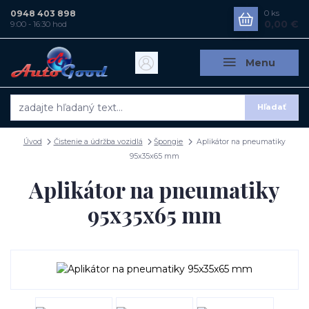
0948 403 898
0
ks
0,00 €
9:00 - 16:30 hod
Menu
Hľadať
Úvod
Čistenie a údržba vozidlá
Špongie
Aplikátor na pneumatiky
95x35x65 mm
Aplikátor na pneumatiky
95x35x65 mm