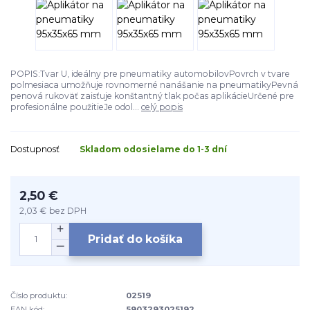
POPIS:Tvar U, ideálny pre pneumatiky automobilovPovrch v tvare
polmesiaca umožňuje rovnomerné nanášanie na pneumatikyPevná
penová rukoväť zaisťuje konštantný tlak počas aplikácieUrčené pre
profesionálne použitieJe odol...
celý popis
Dostupnosť
Skladom odosielame do 1-3 dní
2,50 €
2,03 €
bez DPH
Pridať do košíka
Číslo produktu:
02519
EAN kód:
5903293025192