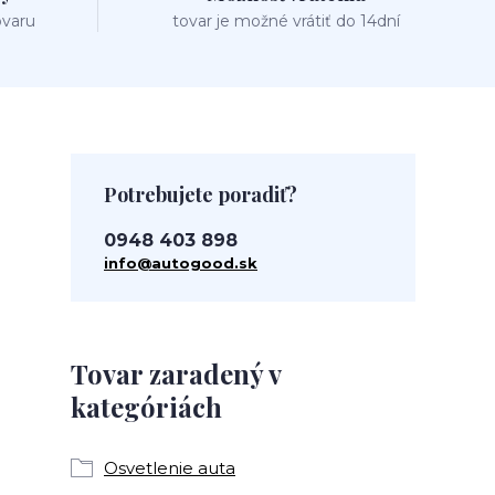
ovaru
tovar je možné vrátiť do 14dní
Potrebujete poradiť?
0948 403 898
info@autogood.sk
Tovar zaradený v
kategóriách
Osvetlenie auta