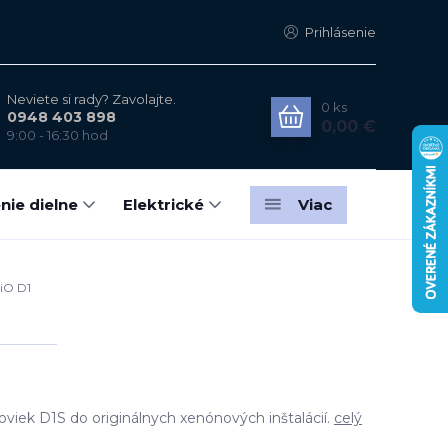
Prihlásenie
Neviete si rady? Zavolajte.
0
ks
0948 403 898
0,00 €
9:00 - 16:30 hod
nie dielne
Elektrické
Viac
iO D1
viek D1S do originálnych xenónových inštalácií.
celý