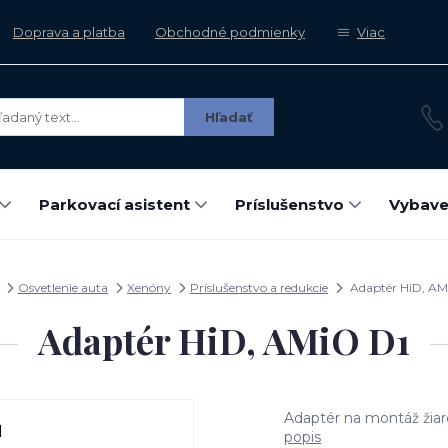
Doprava a platba
Obchodné podmienky
Viac
Hľadať
Parkovací asistent
Príslušenstvo
Vybave
Osvetlenie auta
Xenóny
Príslušenstvo a redukcie
Adaptér HiD, AM
Adaptér HiD, AMiO D1
Adaptér na montáž žiaro
popis